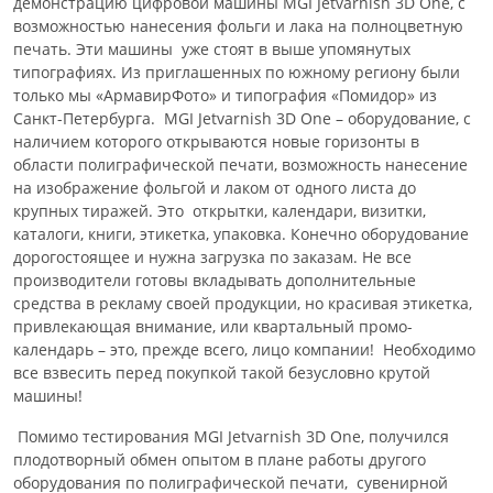
демонстрацию цифровой машины MGI Jetvarnish 3D One, c
возможностью нанесения фольги и лака на полноцветную
печать. Эти машины уже стоят в выше упомянутых
типографиях. Из приглашенных по южному региону были
только мы «АрмавирФото» и типография «Помидор» из
Санкт-Петербурга. MGI Jetvarnish 3D One – оборудование, с
наличием которого открываются новые горизонты в
области полиграфической печати, возможность нанесение
на изображение фольгой и лаком от одного листа до
крупных тиражей. Это открытки, календари, визитки,
каталоги, книги, этикетка, упаковка. Конечно оборудование
дорогостоящее и нужна загрузка по заказам. Не все
производители готовы вкладывать дополнительные
средства в рекламу своей продукции, но красивая этикетка,
привлекающая внимание, или квартальный промо-
календарь – это, прежде всего, лицо компании! Необходимо
все взвесить перед покупкой такой безусловно крутой
машины!
Помимо тестирования MGI Jetvarnish 3D One, получился
плодотворный обмен опытом в плане работы другого
оборудования по полиграфической печати, сувенирной