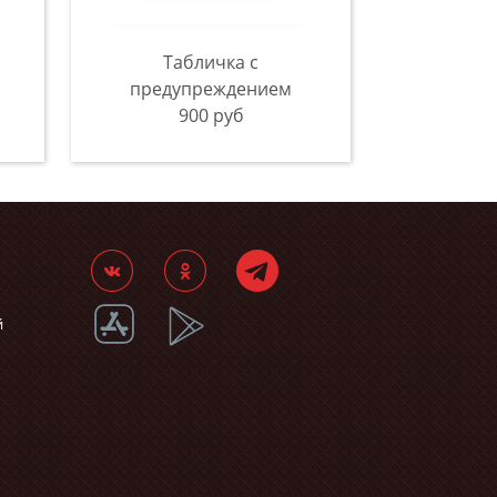
Табличка с
предупреждением
900 руб
й