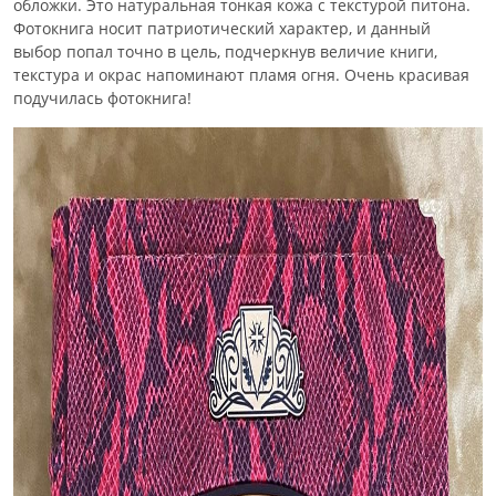
обложки. Это натуральная тонкая кожа
с текстурой питона.
Фотокнига носит патриотический характер, и данный
выбор попал точно в цель, подчеркнув величие книги,
текстура и окрас напоминают пламя огня. Очень красивая
подучилась фотокнига!